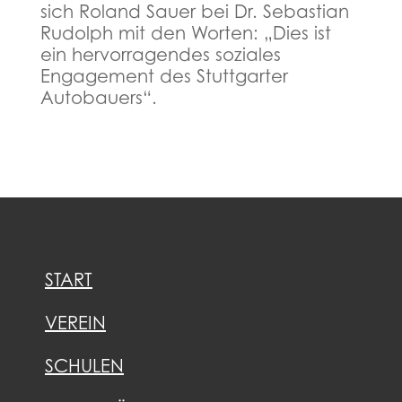
sich Roland Sauer bei Dr. Sebastian
Rudolph mit den Worten: „Dies ist
ein hervorragendes soziales
Engagement des Stuttgarter
Autobauers“.
START
VEREIN
SCHULEN