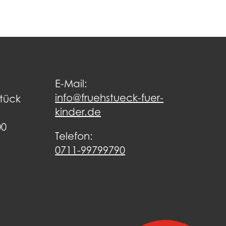
E-Mail:
info@fruehstueck-fuer-
stück
kinder.de
00
Telefon:
0711-99799790