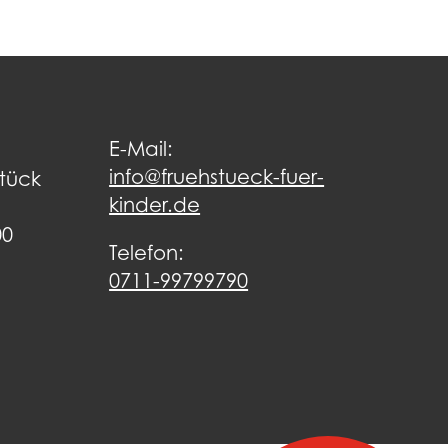
E-Mail:
info@fruehstueck-fuer-
stück
kinder.de
00
Telefon:
0711-99799790