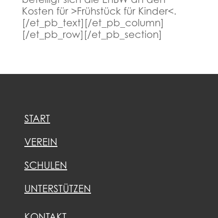
beteiligt sich die EnBW an den
Kosten für >Frühstück für Kinder<.
[/et_pb_text][/et_pb_column]
[/et_pb_row][/et_pb_section]
START
VEREIN
SCHULEN
UNTERSTÜTZEN